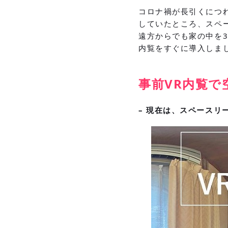
コロナ禍が長引くにつ
していたところ、スペ
遠方からでも家の中を3
内覧をすぐに導入しま
事前VR内覧で
– 現在は、スペースリ