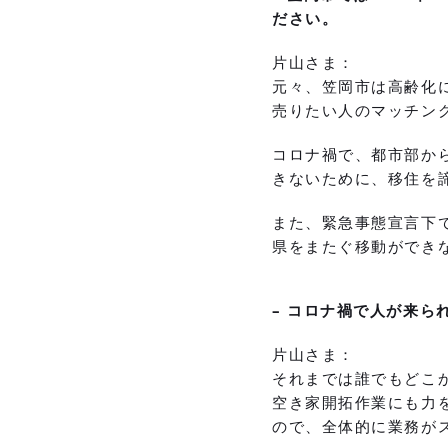
ださい。
片山さま：
元々、笠岡市は高齢化
売りたい人のマッチン
コロナ禍で、都市部か
きないために、移住を
また、緊急事態宣言下
県をまたぐ移動ができ
– コロナ禍で人が来
片山さま：
それまでは誰でもどこ
空き家開拓作業にも力
ので、全体的に業務が