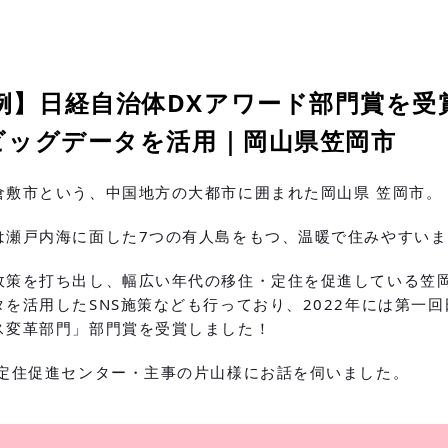
例】日経自治体DXアワード部門賞を受
とビッグデータを活用｜岡山県笠岡市
倉敷市という、中国地方の大都市に囲まれた岡山県 笠岡市。
は瀬戸内海に面した7つの有人島をもつ、温暖で住みやすいま
政策を打ち出し、幅広い年代の移住・定住を促進している笠岡
を活用したSNS施策なども行っており、2022年には第一回
ス変革部門」部門賞を受賞しました！
部定住促進センター・主事の片山様にお話を伺いました。