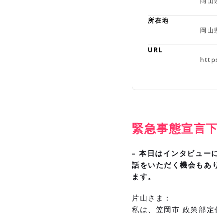
岡山
所在地
岡山
URL
http
緊急事態宣言下
– 本日はインタビュ
話をいただく機会もあ
ます。
片山さま：
私は、笠岡市 政策部