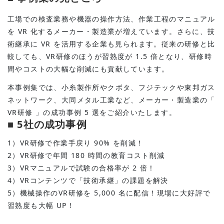
工場での検査業務や機器の操作方法、作業工程のマニュアル
を VR 化するメーカー・製造業が増えています。さらに、技
術継承に VR を活用する企業も見られます。従来の研修と比
較しても、VR研修のほうが習熟度が 1.5 倍となり、研修時
間やコストの大幅な削減にも貢献しています。
本事例集では、小糸製作所やクボタ、フジテックや東邦ガス
ネットワーク、大同メタル工業など、メーカー・製造業の「
VR研修 」の成功事例 5 選をご紹介いたします。
■ 5社の成功事例
1）VR研修で作業手戻り 90% を削減！
2）VR研修で年間 180 時間の教育コスト削減
3）VRマニュアルで試験の合格率が 2 倍！
4）VRコンテンツで「技術承継」の課題を解決
5）機械操作のVR研修を 5,000 名に配信！現場に大好評で
習熟度も大幅 UP！