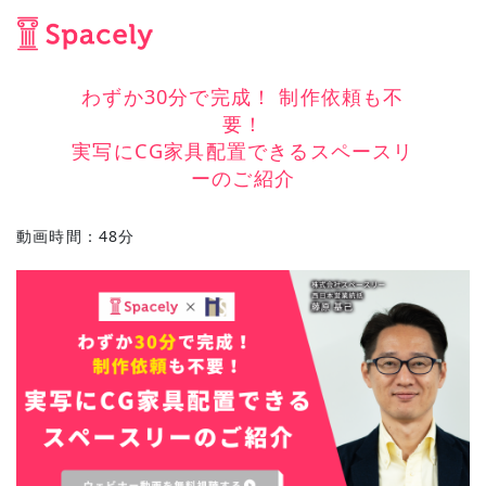
わずか30分で完成！ 制作依頼も不
要！
実写にCG家具配置できるスペースリ
ーのご紹介
動画時間：48分