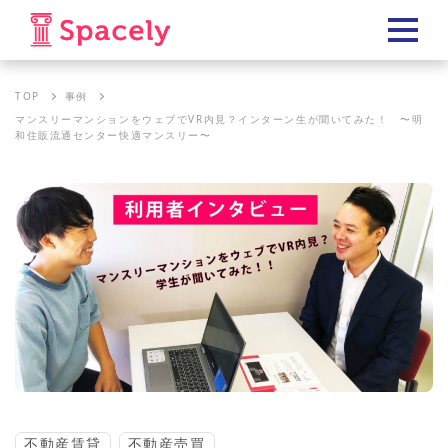
TOP
事例
マンスリーマンションをウェブでVR内見？インターン生が聞いてみた！ 〜明
和住販流通センター快適マンスリー〜
不動産賃貸
不動産売買