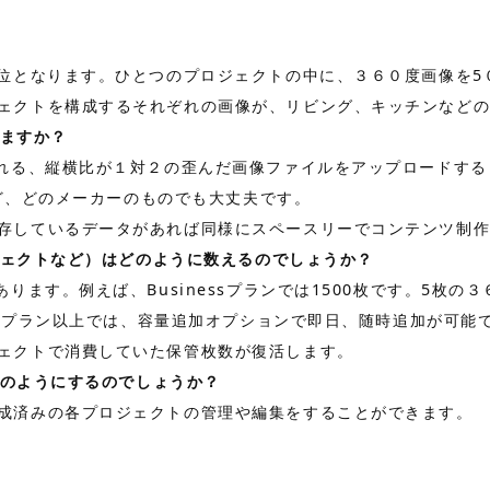
単位となります。ひとつのプロジェクトの中に、３６０度画像を5
ェクトを構成するそれぞれの画像が、リビング、キッチンなど
いますか？
れる、縦横比が１対２の歪んだ画像ファイルをアップロードすると
など、どのメーカーのものでも大丈夫です。
存しているデータがあれば同様にスペースリーでコンテンツ制
ロジェクトなど）はどのように数えるのでしょうか？
ります。例えば、Businessプランでは1500枚です。5枚
essプラン以上では、容量追加オプションで即日、随時追加が可能
ェクトで消費していた保管枚数が復活します。
どのようにするのでしょうか？
成済みの各プロジェクトの管理や編集をすることができます。