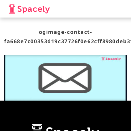
ogimage-contact-
fa668e7c00353d19c37726f0e62cff8980deb