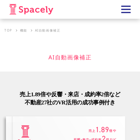
TOP
機能
AI自動画像補正
AI自動画像補正
売上1.89倍や反響・来店・成約率2倍など
不動産27社のVR活用の成功事例付き