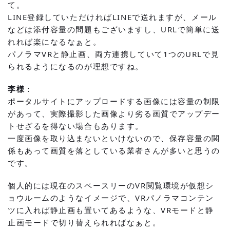
て。
LINE登録していただければLINEで送れますが、メール
などは添付容量の問題もございますし、URLで簡単に送
れれば楽になるなぁと。
パノラマVRと静止画、両方連携していて1つのURLで見
られるようになるのが理想ですね。
李様
：
ポータルサイトにアップロードする画像には容量の制限
があって、実際撮影した画像より劣る画質でアップデー
トせざるを得ない場合もあります。
一度画像を取り込まないといけないので、保存容量の関
係もあって画質を落としている業者さんが多いと思うの
です。
個人的には現在のスペースリーのVR閲覧環境が仮想シ
ョウルームのようなイメージで、VRパノラマコンテン
ツに入れば静止画も置いてあるような、VRモードと静
止画モードで切り替えられればなぁと。