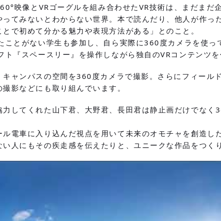
60°映像とVRゴーグルを組み合わせたVR技術は、まだまだ
やってみないとわからない世界。本で読んだり、他人が作った
ことで初めて分かる魅力や表現方法がある」とのこと。
たことがない学生も参加し、自ら実際に360度カメラを使っ
ソフト『スペースリー』を操作しながら独自のVRコンテンツ
、キャンパスの空間を360度カメラで撮影。さらにフィール
の撮影などにも取り組んでいます。
協力してくれた山下君、大野君、長田君は静止画だけでなく3
ール電車に入り込んだ視点を用いて未来のオモチャを創造し
ない人にもその疾走感を伝えたりと、ユニークな作品をつく