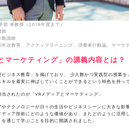
学部 准教授（2018年度まで）
講師
常勤講師
初年次教育、アクティブラーニング、消費者行動論、マーケ
アとマーケティング」の講義内容とは？
型ビジネス教育」を掲げており、 少人数かつ実践型の授業を
スキルを着実に伸ばしていくことができるという特色を持っ
担当されたのが「VRメディアとマーケティング」
アやテクノロジーが日々の生活やビジネスシーンに大きな影
メディア技術にどのような価値があり、またどのように活用
」を通じて学ぶことを目的に開講されました。