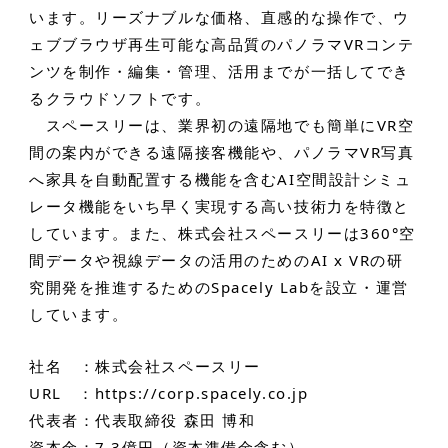
います。リーズナブルな価格、直感的な操作で、ウ
ェブブラウザ再生可能な高品質のパノラマVRコンテ
ンツを制作・編集・管理、活用までが一括してでき
るクラウドソフトです。
スペースリーは、業界初の遠隔地でも簡単にVR空
間の案内ができる遠隔接客機能や、パノラマVR写真
へ家具を自動配置する機能を含むAI空間設計シミュ
レータ機能をいち早く実現する高い技術力を特徴と
しています。また、株式会社スペースリーは360°空
間データや視線データの活用のためのAI x VRの研
究開発を推進するためのSpacely Labを設立・運営
しています。
社名 ：株式会社スペースリー
URL ：
https://corp.spacely.co.jp
代表者：代表取締役 森田 博和
資本金：7.3億円（資本準備金含む）