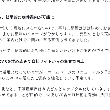
とがありましたが、セールスVRだと実際にお伺いするまでも
ら、効果的に物件案内が可能に
が忙しく現地に来られないので、事前に部屋はほぼ決めてお
とによりお部屋のイメージが分かりやすく、ご要望のとおり実
Rのご案内だけでご契約に至る事例も出てきました。
合わせて、結果的にお客様にご満足いただけるご案内ができて
にVRを埋め込みで自社サイトからの集客力向上
心の活用となっていますが、ホームページのリニューアルを予
さらにWEBを通したご案内を強化していく予定です。
レス化など、不動産業界は今後どんどんデジタル化していきま
ができることが目的で、今後もVR含めIT技術を有効に活用