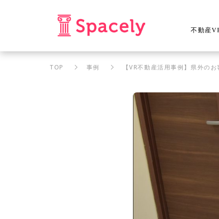
不動産V
TOP
事例
【VR不動産活用事例】県外の