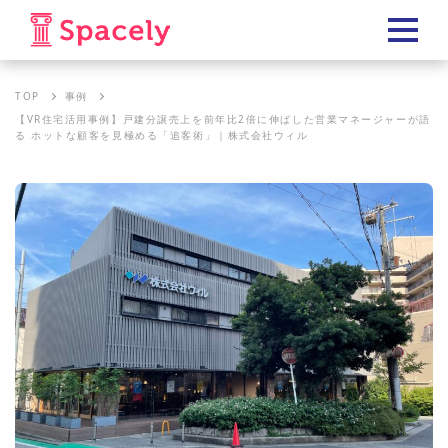
TOP
事例
【VR住宅活用事例】戸建分譲売上を前年比2倍に伸ばした営業マネージャーが語
る ホットな顧客を見極める「追客術」｜株式会社ウィル